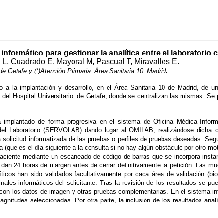
nformático para gestionar la analítica entre el laboratorio c
 L, Cuadrado E, Mayoral M, Pascual T, Miravalles E.
.
 de Getafe y (*)Atención Primaria. Área Sanitaria 10. Madrid
a la implantación y desarrollo, en el Área Sanitaria 10 de Madrid, de un
 del Hospital Universitario de Getafe, donde se centralizan las mismas. Se p
a implantado de forma progresiva en el sistema de Oficina Médica Inform
 del Laboratorio (SERVOLAB) dando lugar al OMILAB; realizándose dicha 
 solicitud informatizada de las pruebas o perfiles de pruebas deseadas. Segú
a (que es el día siguiente a la consulta si no hay algún obstáculo por otro mo
paciente mediante un escaneado de código de barras que se incorpora instantá
dan 24 horas de margen antes de cerrar definitivamente la petición. Las muest
ticos han sido validados facultativamente por cada área de validación (bio
ales informáticos del solicitante. Tras la revisión de los resultados se pue
to con los datos de imagen y otras pruebas complementarias. En el sistema in
agnitudes seleccionadas. Por otra parte, la inclusión de los resultados ana