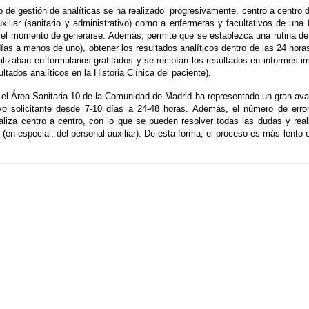
o de gestión de analíticas se ha realizado progresivamente, centro a centro d
uxiliar (sanitario y administrativo) como a enfermeras y facultativos de u
el momento de generarse. Además, permite que se establezca una rutina de t
s días a menos de uno), obtener los resultados analíticos dentro de las 24 hor
alizaban en formularios grafitados y se recibían los resultados en informes
ltados analíticos en la Historia Clínica del paciente).
el Área Sanitaria 10 de la Comunidad de Madrid ha representado un gran avan
tivo solicitante desde 7-10 días a 24-48 horas. Además, el número de err
aliza centro a centro, con lo que se pueden resolver todas las dudas y rea
o (en especial, del personal auxiliar). De esta forma, el proceso es más lento