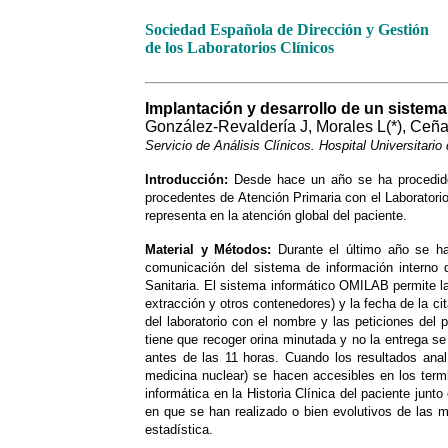
Sociedad Española de Dirección y Gestión
de los Laboratorios Clínicos
Implantación y desarrollo de un sistema i
González-Revaldería J, Morales L(*), Ceña
Servicio de Análisis Clínicos. Hospital Universitario
Introducción
:
Desde hace un año se ha procedido 
procedentes de Atención Primaria con el Laboratorio
representa en la atención global del paciente.
Material y Métodos
:
Durante el último año se h
comunicación del sistema de información interno
Sanitaria. El sistema informático OMILAB permite la
extracción y otros contenedores) y la fecha de la cit
del laboratorio con el nombre y las peticiones del 
tiene que recoger orina minutada y no la entrega se 
antes de las 11 horas. Cuando los resultados analí
medicina nuclear) se hacen accesibles en los termin
informática en la Historia Clínica del paciente jun
en que se han realizado o bien evolutivos de las m
estadística.