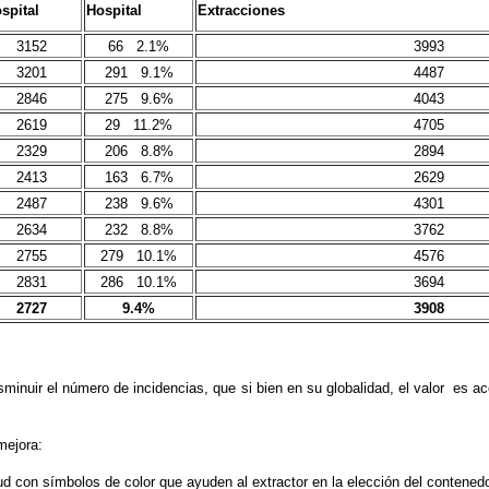
spital
Hospital
Extracciones
3152
66 2.1%
3993
3201
291 9.1%
4487
2846
275 9.6%
4043
2619
29 11.2%
4705
2329
206 8.8%
2894
2413
163 6.7%
2629
2487
238 9.6%
4301
2634
232 8.8%
3762
2755
279 10.1%
4576
2831
286 10.1%
3694
2727
9.4%
3908
inuir el número de incidencias, que si bien en su globalidad, el valor es a
mejora:
d con símbolos de color que ayuden al extractor en la elección del contened