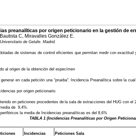
ias preanalíticas por origen peticionario en la gestión de er
Bautista C, Miravalles González E.
Universitario de Getafe. Madrid.
dotadas de sistemas de control eficientes que permitan medir con exactitud
ndo al origen de la obtención del especímen
 generar en cada petición una “prueba”: Incidencia Preanalítica sobre la cu
idencias por origen peticionario.
btenido en peticiones procedentes de
la sala de extracciones del HUG con el 
 media de 9,4%.
eriféricos la media de Incidencias
preanalíticas es del 8,6%
TABLA 1 (Incidencias Preanalíticas por Origen Peticiona
ticiones
Incidencias
Peticiones Sala