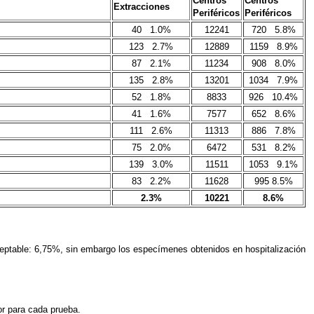
Centros
Centros
Extracciones
Periféricos
Periféricos
40 1.0%
12241
720 5.8%
123 2.7%
12889
1159 8.9%
87 2.1%
11234
908 8.0%
135 2.8%
13201
1034 7.9%
52 1.8%
8833
926 10.4%
41 1.6%
7577
652 8.6%
111 2.6%
11313
886 7.8%
75 2.0%
6472
531 8.2%
139 3.0%
11511
1053 9.1%
83 2.2%
11628
995 8.5%
2.3%
10221
8.6%
ceptable: 6,75%, sin embargo los especímenes obtenidos en hospitalización
or para cada prueba.