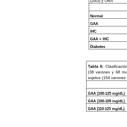
(2003) y OMS
Normal
GAA
IHC
GAA + IHC
Diabetes
Tabla II.
Clasificaci
(38 varones y 68 muj
sujetos (154 varones 
GAA (100-125 mg/dL)
GAA (100-109 mg/dL)
GAA (110-125 mg/dL)