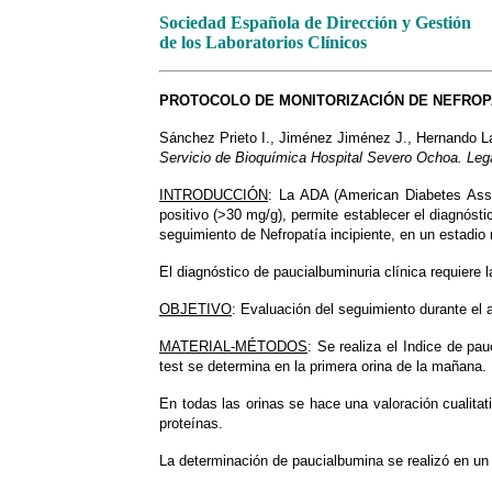
Sociedad Española de Dirección y Gestión
de los Laboratorios Clínicos
PROTOCOLO DE MONITORIZACIÓN DE NEFROPA
Sánchez Prieto I., Jiménez Jiménez J., Hernando L
Servicio de Bioquímica Hospital Severo Ochoa. Leg
INTRODUCCIÓN
: La ADA (American Diabetes Assoc
positivo (>30 mg/g), permite establecer el diagnósti
seguimiento de Nefropatía incipiente, en un estadio
El diagnóstico de paucialbuminuria clínica requiere
OBJETIVO
: Evaluación del seguimiento durante el 
MATERIAL-MÉTODOS
: Se realiza el Indice de pa
test se determina en la primera orina de la mañana.
En todas las orinas se hace una valoración cualitat
proteínas.
La determinación de paucialbumina se realizó en un 