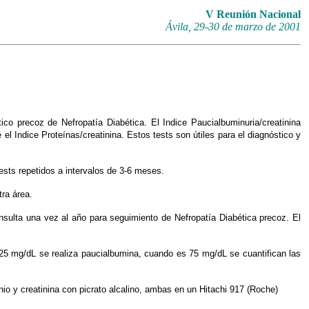
V Reunión Nacional
Ávila, 29-30 de marzo de 2001
co precoz de Nefropatía Diabética. El Indice Paucialbuminuria/creatinina
el Indice Proteínas/creatinina. Estos tests son útiles para el diagnóstico y
ests repetidos a intervalos de 3-6 meses.
ra área.
onsulta una vez al año para seguimiento de Nefropatía Diabética precoz. El
ó 25 mg/dL se realiza paucialbumina, cuando es 75 mg/dL se cuantifican las
io y creatinina con picrato alcalino, ambas en un Hitachi 917 (Roche)