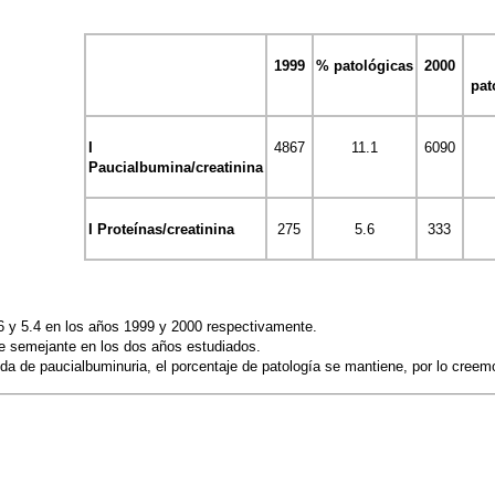
1999
% patológicas
2000
pat
I
4867
11.1
6090
Paucialbumina/creatinina
I Proteínas/creatinina
275
5.6
333
5.6 y 5.4 en los años 1999 y 2000 respectivamente.
ue semejante en los dos años estudiados.
a de paucialbuminuria, el porcentaje de patología se mantiene, por lo creemo