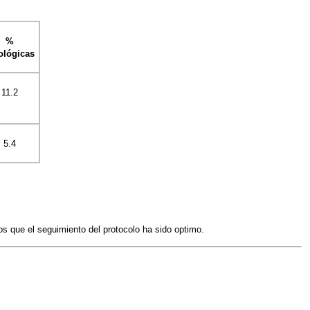
%
ológicas
11.2
5.4
s que el seguimiento del protocolo ha sido optimo.