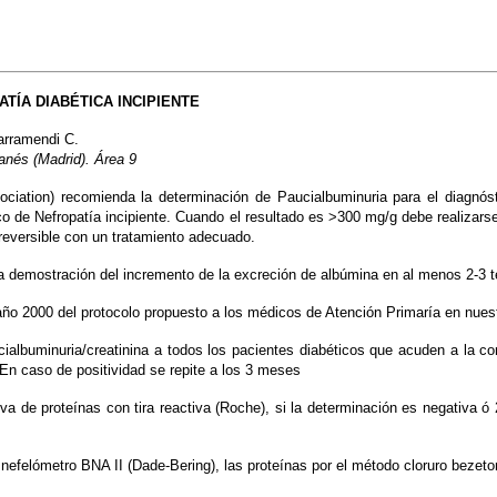
TÍA DIABÉTICA INCIPIENTE
arramendi C.
anés (Madrid). Área 9
iation) recomienda la determinación de Paucialbuminuria para el diagnósti
co de Nefropatía incipiente. Cuando el resultado es >300 mg/g debe realizarse 
 reversible con un tratamiento adecuado.
 la demostración del incremento de la excreción de albúmina en al menos 2-3 t
año 2000 del protocolo propuesto a los médicos de Atención Primaría en nuest
ucialbuminuria/creatinina a todos los pacientes diabéticos que acuden a la c
 En caso de positividad se repite a los 3 meses
iva de proteínas con tira reactiva (Roche), si la determinación es negativa 
nefelómetro BNA II (Dade-Bering), las proteínas por el método cloruro bezeton