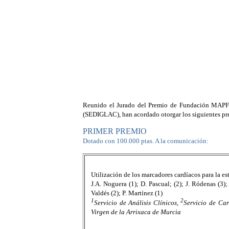
Reunido el Jurado del Premio de Fundación MAPFR
(SEDIGLAC), han acordado otorgar los siguientes pr
PRIMER PREMIO
Dotado con 100.000 ptas. A la comunicación:
Utilización de los marcadores cardíacos para la es
J.A. Noguera (1); D. Pascual; (2); J. Ródenas (3)
Valdés (2); P. Martínez (1)
1
2
Servicio de Análisis Clínicos,
Servicio de Ca
Virgen de la Arrixaca de Murcia