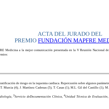
ACTA DEL JURADO DEL
PREMIO
FUNDACIÓN MAPFRE MED
E Medicina a la mejor comunicación presentada en la V Reunión Nacional de l
emios:
tratificación de riesgo en la isquemia cardiaca. Repercusión sobre algunos parámetro
; T. Murcia (4); J. Martínez Cadenas (5); T. Casas (1); M.L. Gil del Castillo (1); 
3
4
rdiología,
Servicio deDocumentación Clínica,
Unidad Técnica de Evaluación