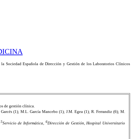
ICINA
a Sociedad Española de Dirección y Gestión de los Laboratorios Clínicos
s de gestión clínica.
M. Garcés (1); M.L. García Mancebo (1); J.M. Egea (1); R. Ferrandiz (6); M.
5
6
,
Servicio de Informática,
Dirección de Gestión, Hospital Universitario