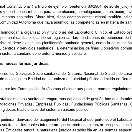
al Constitucional ( a título de ejemplo, Sentencia 80/1984, de 20 de julio),
cos y condiciones mínimas para la aprobación, homologación, autorización, rev
imientos sanitarios. Ahora bien, dicha doctrina constitucional también indi
Comunidad Autónoma que haya asumido las competencias en materia de sani
 homologar la organización y funciones del Laboratorio Clínico, el Estado 
personal sanitario, cuando se regulen así las condiciones de obtención de t
obre si debe existir una planificación sanitaria general, como la delimitació
 centros y servicios sanitarios, la determinación de fines u objetivos comun
 sistema sanitario coherente, armónico y solidario.
as nuevas formas jurídicas.
 de los Servicios Socio-sanitarios del Sistema Nacional de Salud , de carác
 de cualesquiera Entidad de naturaleza o titularidad pública admitida en Derec
rcial por las Comunidades Autónomas al dictar sus propias normas reguladora
 establecimientos sanitarios tengan más capacidad de gestión hay que dotarl
(Fundaciones Privadas, Empresas Públicas, Fundaciones Públicas Sanitarias,
 rigideces tradicionales del sistema sanitario público.
pudieran derivarse del acogimiento del Hospital al que pertenece el Laborato
 sanitarios, los cuales interpretan que se pretende alcanzar una privatizació
stas Entidades tendrá la naturaleza jurídica establecida en las normas especí