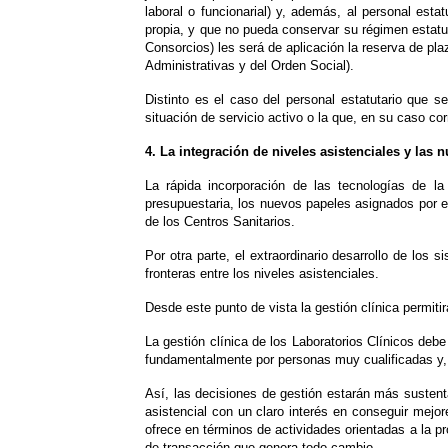
laboral o funcionarial) y, además, al personal esta
propia, y que no pueda conservar su régimen estatut
Consorcios) les será de aplicación la reserva de pla
Administrativas y del Orden Social).
Distinto es el caso del personal estatutario que 
situación de servicio activo o la que, en su caso co
4. La integración de niveles asistenciales y las 
La rápida incorporación de las tecnologías de l
presupuestaria, los nuevos papeles asignados por el
de los Centros Sanitarios.
Por otra parte, el extraordinario desarrollo de los
fronteras entre los niveles asistenciales.
Desde este punto de vista la gestión clínica permit
La gestión clínica de los Laboratorios Clínicos deb
fundamentalmente por personas muy cualificadas y, po
Así, las decisiones de gestión estarán más sustenta
asistencial con un claro interés en conseguir mejo
ofrece en términos de actividades orientadas a la pr
de transacción que genera todo cambio.