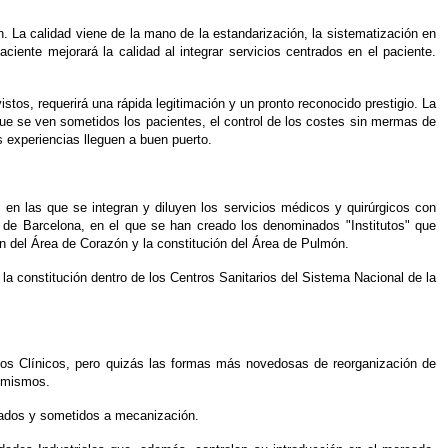
n. La calidad viene de la mano de la estandarización, la sistematización en
ciente mejorará la calidad al integrar servicios centrados en el paciente.
tos, requerirá una rápida legitimación y un pronto reconocido prestigio. La
que se ven sometidos los pacientes, el control de los costes sin mermas de
 experiencias lleguen a buen puerto.
en las que se integran y diluyen los servicios médicos y quirúrgicos con
co de Barcelona, en el que se han creado los denominados "Institutos" que
ón del Área de Corazón y la constitución del Área de Pulmón.
la constitución dentro de los Centros Sanitarios del Sistema Nacional de la
rios Clínicos, pero quizás las formas más novedosas de reorganización de
s mismos.
izados y sometidos a mecanización.