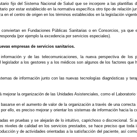
tutario fijo del Sistema Nacional de Salud que se incorpore a las plantillas
ario por estar establecido en la normativa específica otro tipo de relación 
za en el centro de origen en los términos establecidos en la legislación vigen
se conviertan en Fundaciones Públicas Sanitarias o en Consorcios, ya que 
rresponda (por ejemplo la excedencia por servicios especiales).
nuevas empresas de servicios sanitarios.
a información y de las telecomunicaciones, la nueva perspectiva de los 
 legislador a los gestores y a los médicos son algunos de los factores que h
 sistemas de información junto con las nuevas tecnologías diagnósticas y te
irá mejorar la organización de las Unidades Asistenciales, como el Laboratori
e basarse en el aumento de valor de la organización a través de una correcta
r ello, es preciso mejorar y orientar los sistemas de información hacia la cua
das en pruebas y se alejarán de lo intuitivo, caprichoso o discrecional. Si 
res niveles de calidad en los servicios prestados, se hace preciso que toda
oducción y de actividades orientadas a la satisfacción del paciente, así como