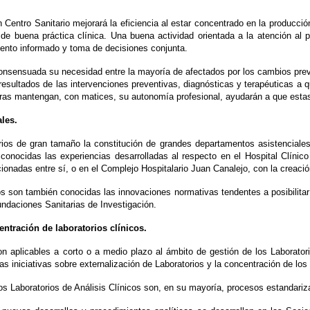
 Centro Sanitario mejorará la eficiencia al estar concentrado en la producció
e buena práctica clínica. Una buena actividad orientada a la atención al pa
ento informado y toma de decisiones conjunta.
consensuada su necesidad entre la mayoría de afectados por los cambios previs
resultados de las intervenciones preventivas, diagnósticas y terapéuticas a 
ntras mantengan, con matices, su autonomía profesional, ayudarán a que estas
ales.
ios de gran tamaño la constitución de grandes departamentos asistenciales 
n conocidas las experiencias desarrolladas al respecto en el Hospital Clíni
onadas entre sí, o en el Complejo Hospitalario Juan Canalejo, con la creaci
os son también conocidas las innovaciones normativas tendentes a posibilitar 
daciones Sanitarias de Investigación.
entración de laboratorios clínicos.
n aplicables a corto o a medio plazo al ámbito de gestión de los Laborato
s iniciativas sobre externalización de Laboratorios y la concentración de lo
los Laboratorios de Análisis Clínicos son, en su mayoría, procesos estandar