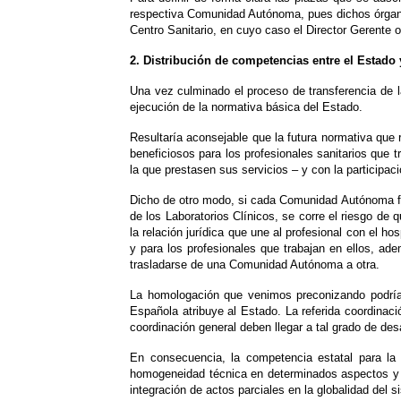
respectiva Comunidad Autónoma, pues dichos órganos 
Centro Sanitario, en cuyo caso el Director Gerente
2. Distribución de competencias entre el Estad
Una vez culminado el proceso de transferencia de 
ejecución de la normativa básica del Estado.
Resultaría aconsejable que la futura normativa que 
beneficiosos para los profesionales sanitarios que
la que prestasen sus servicios – y con la particip
Dicho de otro modo, si cada Comunidad Autónoma fij
de los Laboratorios Clínicos, se corre el riesgo de 
la relación jurídica que une al profesional con el ho
y para los profesionales que trabajan en ellos, ade
trasladarse de una Comunidad Autónoma a otra.
La homologación que venimos preconizando podría 
Española atribuye al Estado. La referida coordinac
coordinación general deben llegar a tal grado de d
En consecuencia, la competencia estatal para la 
homogeneidad técnica en determinados aspectos y la
integración de actos parciales en la globalidad del s