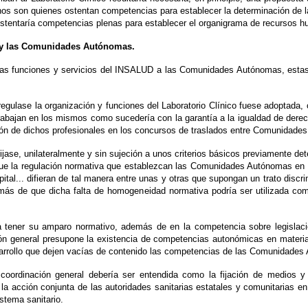
son quienes ostentan competencias para establecer la determinación de las pl
 ostentaría competencias plenas para establecer el organigrama de recursos h
o y las Comunidades Autónomas.
las funciones y servicios del INSALUD a las Comunidades Autónomas, estas 
regulase la organización y funciones del Laboratorio Clínico fuese adoptada,
 trabajan en los mismos como sucedería con la garantía a la igualdad de de
ación de dichos profesionales en los concursos de traslados entre Comunidad
ase, unilateralmente y sin sujeción a unos criterios básicos previamente de
que la regulación normativa que establezcan las Comunidades Autónomas en orde
spital... difieran de tal manera entre unas y otras que supongan un trato disc
más de que dicha falta de homogeneidad normativa podría ser utilizada como 
tener su amparo normativo, además de en la competencia sobre legislación
ión general presupone la existencia de competencias autonómicas en materia 
esarrollo que dejen vacías de contenido las competencias de las Comunidade
coordinación general debería ser entendida como la fijación de medios y 
 acción conjunta de las autoridades sanitarias estatales y comunitarias en 
istema sanitario.