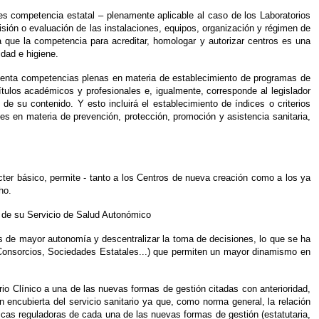
 es competencia estatal – plenamente aplicable al caso de los Laboratorios
isión o evaluación de las instalaciones, equipos, organización y régimen de
ca que la competencia para acreditar, homologar y autorizar centros es una
dad e higiene.
ostenta competencias plenas en materia de establecimiento de programas de
ítulos académicos y profesionales e, igualmente, corresponde al legislador
n de su contenido. Y esto incluirá el establecimiento de índices o criterios
es en materia de prevención, protección, promoción y asistencia sanitaria,
ter básico, permite - tanto a los Centros de nueva creación como a los ya
ho.
s de su Servicio de Salud Autonómico
es de mayor autonomía y descentralizar la toma de decisiones, lo que se ha
 Consorcios, Sociedades Estatales...) que permiten un mayor dinamismo en
rio Clínico a una de las nuevas formas de gestión citadas con anterioridad,
n encubierta del servicio sanitario ya que, como norma general, la relación
ficas reguladoras de cada una de las nuevas formas de gestión (estatutaria,