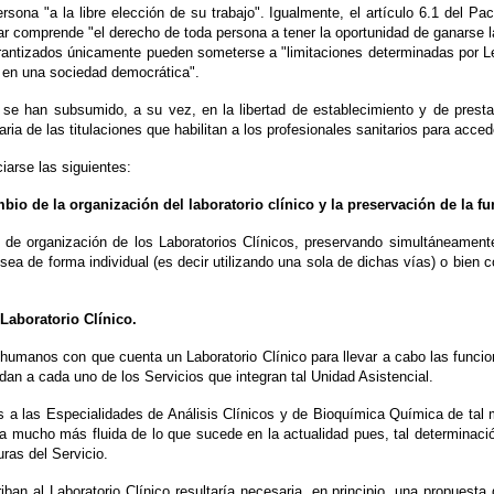
rsona "a la libre elección de su trabajo". Igualmente, el artículo 6.1 del 
ar comprende "el derecho de toda persona a tener la oportunidad de ganarse 
arantizados únicamente pueden someterse a "limitaciones determinadas por L
l en una sociedad democrática".
 se han subsumido, a su vez, en la libertad de establecimiento y de prestac
ria de las titulaciones que habilitan a los profesionales sanitarios para acced
iarse las siguientes:
bio de la organización del laboratorio clínico y la preservación de la fu
 de organización de los Laboratorios Clínicos, preservando simultáneamente
sea de forma individual (es decir utilizando una sola de dichas vías) o bien 
 Laboratorio Clínico.
s humanos con que cuenta un Laboratorio Clínico para llevar a cabo las func
an a cada uno de los Servicios que integran tal Unidad Asistencial.
as a las Especialidades de Análisis Clínicos y de Bioquímica Química de tal 
mucho más fluida de lo que sucede en la actualidad pues, tal determinación cl
uras del Servicio.
iban al Laboratorio Clínico resultaría necesaria, en principio, una propuesta