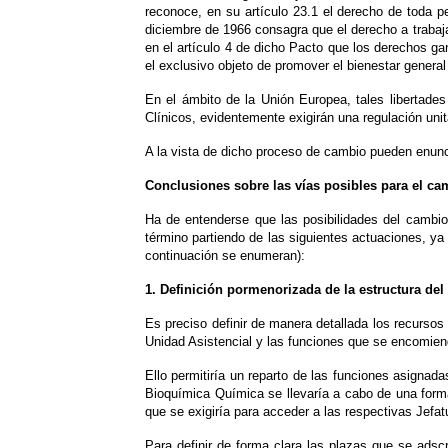
reconoce, en su artículo 23.1 el derecho de toda pe
diciembre de 1966 consagra que el derecho a trabaj
en el artículo 4 de dicho Pacto que los derechos g
el exclusivo objeto de promover el bienestar genera
En el ámbito de la Unión Europea, tales libertades
Clínicos, evidentemente exigirán una regulación unita
A la vista de dicho proceso de cambio pueden enunc
Conclusiones sobre las vías posibles para el cam
Ha de entenderse que las posibilidades del cambio
término partiendo de las siguientes actuaciones, ya 
continuación se enumeran):
1. Definición pormenorizada de la estructura del
Es preciso definir de manera detallada los recurso
Unidad Asistencial y las funciones que se encomiend
Ello permitiría un reparto de las funciones asignad
Bioquímica Química se llevaría a cabo de una forma 
que se exigiría para acceder a las respectivas Jefat
Para definir de forma clara las plazas que se adscr