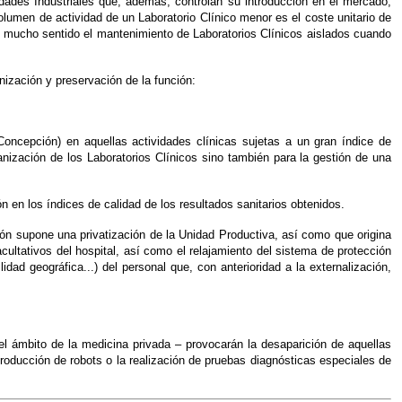
iedades Industriales que, además, controlan su introducción en el mercado,
lumen de actividad de un Laboratorio Clínico menor es el coste unitario de
e mucho sentido el mantenimiento de Laboratorios Clínicos aislados cuando
ización y preservación de la función:
Concepción) en aquellas actividades clínicas sujetas a un gran índice de
ización de los Laboratorios Clínicos sino también para la gestión de una
 en los índices de calidad de los resultados sanitarios obtenidos.
ión supone una privatización de la Unidad Productiva, así como que origina
facultativos del hospital, así como el relajamiento del sistema de protección
dad geográfica...) del personal que, con anterioridad a la externalización,
 el ámbito de la medicina privada – provocarán la desaparición de aquellas
roducción de robots o la realización de pruebas diagnósticas especiales de