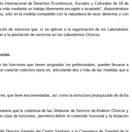
Pacto Internacional de Derechos Económicos, Sociales y Culturales de 18 de
la vida mediante un trabajo libremente escogido o aceptado", disponiéndose
ey, sólo en la medida compatible con la naturaleza de esos derechos y con
ión de servicios que, si se aplican a la organización de los Laboratorios
er a la prestación de servicios en los Laboratorios Clínicos.
nción.
 las funciones que tienen asignados los profesionales, pueden llevarse a
con carácter colectivo (esto es, articulando dos o más de las medidas que a
iones que tiene encomendadas, así como la estructura jerarquizada de dicha
manera que la cobertura de las Jefaturas de Servicio de Análisis Clínicos y
ara de funciones, permitiría definir el contenido funcional y la titulación
 del Director Gerente del Centro Sanitario a la Consejería de Sanidad de la