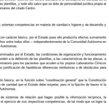
antillas, y todo ello salvo que se dote de personalidad jurídica propia al
umanos del citado Centro.
ostentan competencias en materia de sanidad e higiene y de desarrollo y
 con carácter básico, por el Estado pues ello produciría efectos sumamente
rechos entre todos ellos – independientemente de la Comunidad Autónoma en
es Autónomas.
terminados por el Estado, las condiciones de organización y funcionamiento
n a la definición de las plantillas, a las características de las plazas, a
riminatorio para los pacientes que acuden a los propios Laboratorios Clínicos
justificación de hipotéticas diferencias retributivas o de obstáculos para
 básica, en la función sobre "coordinación general" que la Constitución
de sanidad que el Estado debe respetar, pero ni la fijación de bases ni la
s Autónomas.
de sistemas de relación que hagan posible la información recíproca, la
el ejercicio de sus respectivas competencias, de tal modo que se logre la