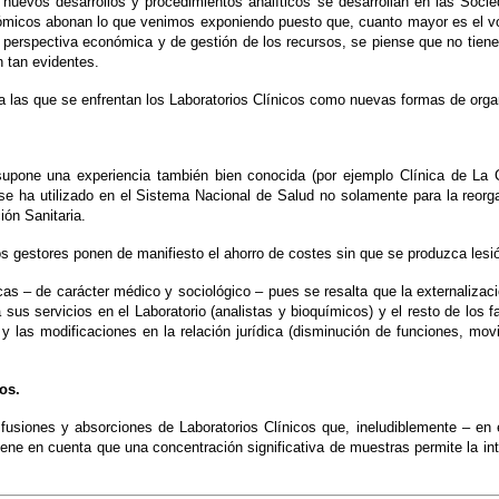
os nuevos desarrollos y procedimientos analíticos se desarrollan en las Soc
onómicos abonan lo que venimos exponiendo puesto que, cuanto mayor es el vo
a perspectiva económica y de gestión de los recursos, se piense que no tien
 tan evidentes.
a las que se enfrentan los Laboratorios Clínicos como nuevas formas de organ
 supone una experiencia también bien conocida (por ejemplo Clínica de La 
 ha utilizado en el Sistema Nacional de Salud no solamente para la reorgan
ón Sanitaria.
s gestores ponen de manifiesto el ahorro de costes sin que se produzca lesión
as – de carácter médico y sociológico – pues se resalta que la externalizac
a sus servicios en el Laboratorio (analistas y bioquímicos) y el resto de los 
 las modificaciones en la relación jurídica (disminución de funciones, movili
os.
s fusiones y absorciones de Laboratorios Clínicos que, ineludiblemente – en
ene en cuenta que una concentración significativa de muestras permite la int