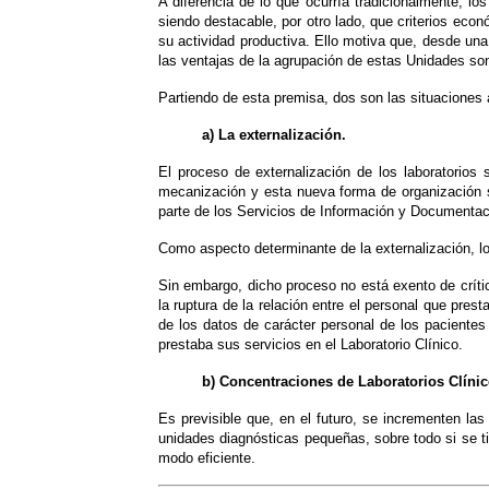
A diferencia de lo que ocurría tradicionalmente, l
siendo destacable, por otro lado, que criterios ec
su actividad productiva. Ello motiva que, desde un
las ventajas de la agrupación de estas Unidades son
Partiendo de esta premisa, dos son las situaciones 
a) La externalización.
El proceso de externalización de los laboratorios
mecanización y esta nueva forma de organización se
parte de los Servicios de Información y Documentaci
Como aspecto determinante de la externalización, lo
Sin embargo, dicho proceso no está exento de crític
la ruptura de la relación entre el personal que prest
de los datos de carácter personal de los pacientes y
prestaba sus servicios en el Laboratorio Clínico.
b) Concentraciones de Laboratorios Clínic
Es previsible que, en el futuro, se incrementen la
unidades diagnósticas pequeñas, sobre todo si se ti
modo eficiente.