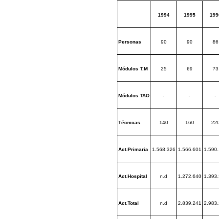
1994
1995
199
Personas
90
90
86
Módulos T.M
25
69
73
Módulos TAO
-
-
-
Técnicas
140
160
22
Act.Primaria
1.568.326
1.566.601
1.590
Act.Hospital
n.d
1.272.640
1.393
Act.Total
n.d
2.839.241
2.983