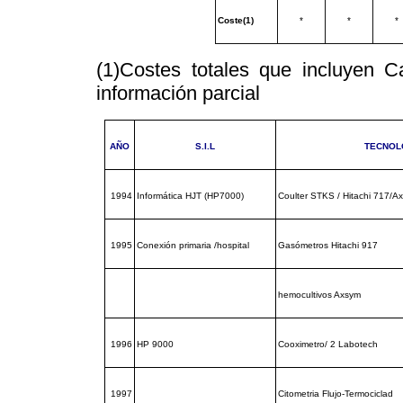
Coste(1)
*
*
*
(1)Costes totales que incluyen Ca
información parcial
AÑO
S.I.L
TECNOL
1994
Informática HJT (HP7000)
Coulter STKS / Hitachi 717/A
1995
Conexión primaria /hospital
Gasómetros Hitachi 917
hemocultivos Axsym
1996
HP 9000
Cooximetro/ 2 Labotech
1997
Citometria Flujo-Termociclad