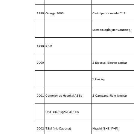
1998
Omega 2000
Cariotipador estufa Co2
Microbiología(ident/antibiog)
1999
PSM
2000
2 Elecsys, Electro capilar
2 Unicap
2001
Conexiones Hospital ABSs
2 Campana Flujo laminar
Unif.BDatos(Pri/HJT/HC)
2002
TSM (Inf. Cadena)
Hitachi (E+E; P+P)