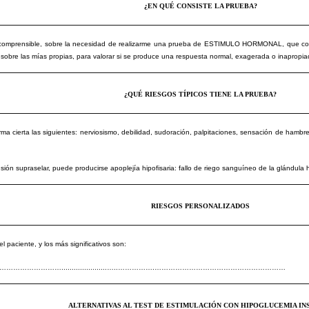
¿EN QUÉ CONSISTE LA PRUEBA?
omprensible, sobre la necesidad de realizarme una prueba de ESTIMULO HORMONAL, que consist
obre las mías propias, para valorar si se produce una respuesta normal, exagerada o inapropi
¿QUÉ RIESGOS TÍPICOS TIENE LA PRUEBA?
 cierta las siguientes: nerviosismo, debilidad, sudoración, palpitaciones, sensación de hambr
n supraselar, puede producirse apoplejía hipofisaria: fallo de riego sanguíneo de la glándula hi
RIESGOS PERSONALIZADOS
 paciente, y los más significativos son:
…………......................…..…………….…………………………………………………
ALTERNATIVAS AL TEST DE ESTIMULACIÓN CON HIPOGLUCEMIA IN