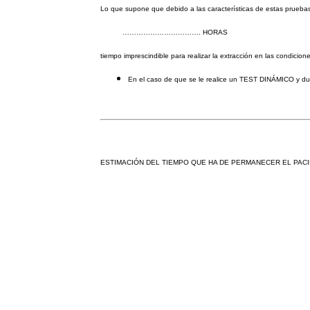
Lo que supone que debido a las características de estas 
……………………………. HORAS
tiempo imprescindible para realizar la extracción en las condicion
En el caso de que se le realice un TEST DINÁMICO y dura
ESTIMACIÓN DEL TIEMPO QUE HA DE PERMANECER EL PACI