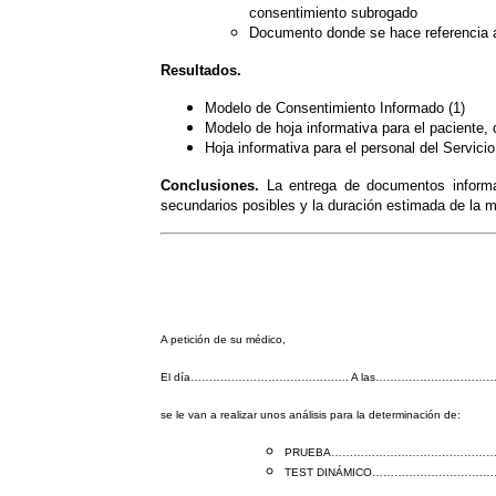
consentimiento subrogado
Documento donde se hace referencia al
Resultados.
Modelo de Consentimiento Informado (1)
Modelo de hoja informativa para el paciente,
Hoja informativa para el personal del Servici
Conclusiones.
La entrega de documentos informati
secundarios posibles y la duración estimada de la m
A petición de su médico,
El día……………………………………. A las……………………………h
se le van a realizar unos análisis para la determinación de:
PRUEBA………………………………………
TEST DINÁMICO…………………………