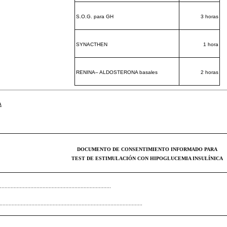
S.O.G. para GH
3 horas
SYNACTHEN
1 hora
RENINA– ALDOSTERONA basales
2 horas
A
DOCUMENTO DE CONSENTIMIENTO INFORMADO PARA
TEST DE ESTIMULACIÓN CON HIPOGLUCEMIA INSULÍNICA
....................................................................
....................................................................................