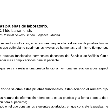
las pruebas de laboratorio.
 C. Hdo Larramendi.
dad Hospital Severo Ochoa. Leganés. Madrid.
es endocrinológicas, en ocasiones, requiere la realización de pruebas funci
es que estimulan o suprimen los niveles de hormonas, y al mismo tiempo, pue
las pruebas funcionales hormonales dependen del Servicio de Análisis Clín
tener más complicaciones para el paciente.
e que se va a realizar una prueba funcional hormonal en relación a dos aspe
donde se citan estas pruebas funcionales, estableciendo el número, tip
las normas de información referentes a estas pruebas y la forma correcta de c
n para el paciente;
 en el que constan los siguientes apartados: en que consiste la prueba, ries