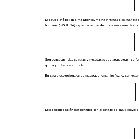
El equipo médico que me atiende, me ha informado de manera c
hormona (INSULINA) capaz de actuar de una forma determinada s
Son consecuencias seguras y necesarias que aparecerán, de forma
que la prueba sea correcta
En casos excepcionales de macroadenoma hipofisario, con extensió
Estos riesgos están relacionados con el estado de salud previo del
…………………...……………….………………………………………………………