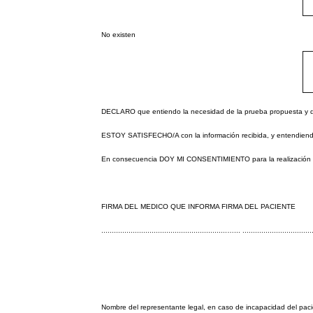
No existen
DECLARO que entiendo la necesidad de la prueba propuesta y de 
ESTOY SATISFECHO/A con la información recibida, y entendiendo
En consecuencia DOY MI CONSENTIMIENTO para la realización 
FIRMA DEL MEDICO QUE INFORMA FIRMA DEL PACIENTE
............................................................…... .................................
Nombre del representante legal, en caso de incapacidad del pacien