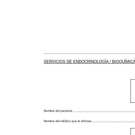
SERVICIOS DE ENDOCRINOLOGÍA / BIOQUÍMIC
Nombre del paciente .........................................................................
Nombre del médico que le informa .........................................................