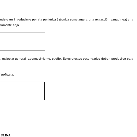
e en introducirme por vía periférica ( técnica semejante a una extracción sanguínea) una
adamente baja
e, malestar general, adormecimiento, sueño. Estos efectos secundarios deben producirse para
pofisaria.
SULINA