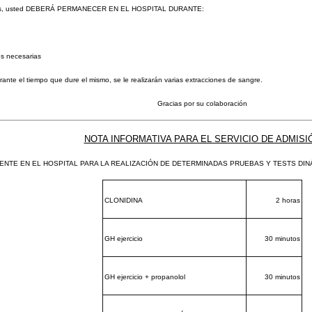
pruebas, usted DEBERÁ PERMANECER EN EL HOSPITAL DURANTE:
es necesarias
nte el tiempo que dure el mismo, se le realizarán varias extracciones de sangre.
Gracias por su colaboración
NOTA INFORMATIVA PARA EL SERVICIO DE ADMISI
ENTE EN EL HOSPITAL PARA LA REALIZACIÓN DE DETERMINADAS PRUEBAS Y TESTS DI
CLONIDINA
2 horas
GH ejercicio
30 minutos
GH ejercicio + propanolol
30 minutos