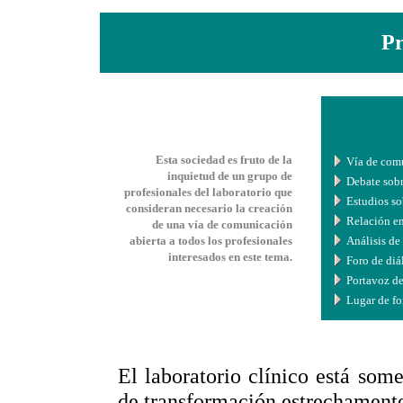
Pr
Esta sociedad es fruto de la
Vía de comu
inquietud de un grupo de
Debate sobr
profesionales del laboratorio que
Estudios so
consideran necesario la creación
Relación en
de una vía de comunicación
abierta a todos los profesionales
Análisis de
interesados en este tema.
Foro de diá
Portavoz de
Lugar de fo
El laboratorio clínico está som
de transformación estrechamente